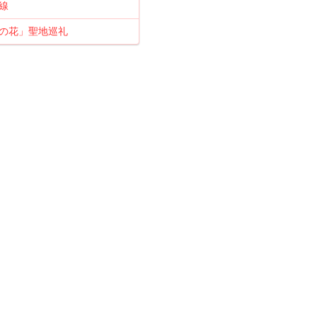
線
の花」聖地巡礼