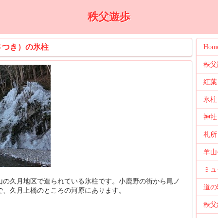
秩父遊歩
さつき）の氷柱
Hom
秩父
紅葉
氷柱
神社
札所
羊山
ミュ
山の久月地区で造られている氷柱です。小鹿野の街から尾ノ
道の
で、久月上橋のところの河原にあります。
秩父