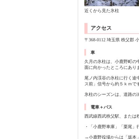
近くから見た氷柱
アクセス
〒368-0112 埼玉県 秩父
車
久月の氷柱は、小鹿野町の
面に向かったところにあり
尾ノ内渓谷の氷柱に行く途
ス前」信号から約５ｋｍで
氷柱のシーズンは、道路の
電車＋バス
西武線西武秩父駅、または
・「小鹿野車庫」「栗尾」
→小鹿野役場からは「坂本