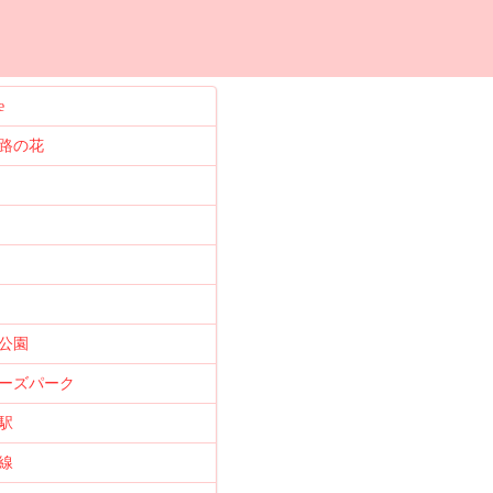
e
路の花
公園
ーズパーク
駅
線