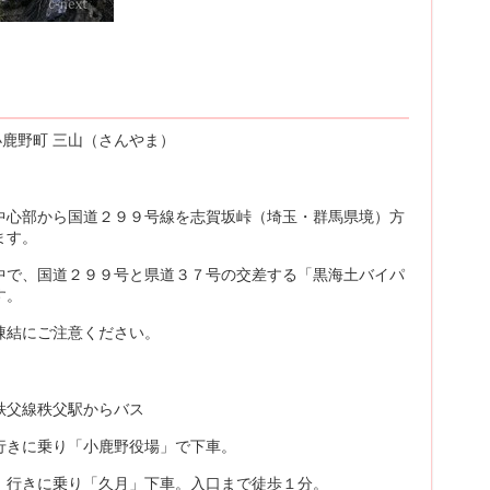
郡 小鹿野町 三山（さんやま）
中心部から国道２９９号線を志賀坂峠（埼玉・群馬県境）方
ます。
中で、国道２９９号と県道３７号の交差する「黒海土バイパ
す。
凍結にご注意ください。
秩父線秩父駅からバス
行きに乗り「小鹿野役場」で下車。
」行きに乗り「久月」下車。入口まで徒歩１分。