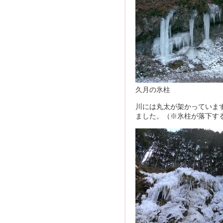
久月の氷柱
川には丸太が架かっていま
ました。（※氷柱が落下す